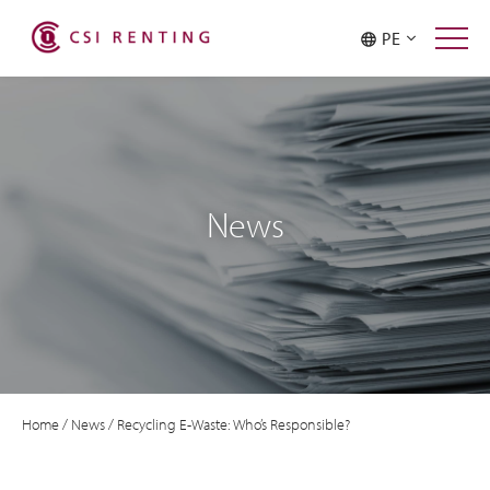
PE
News
Home
/
News
/
Recycling E-Waste: Who’s Responsible?